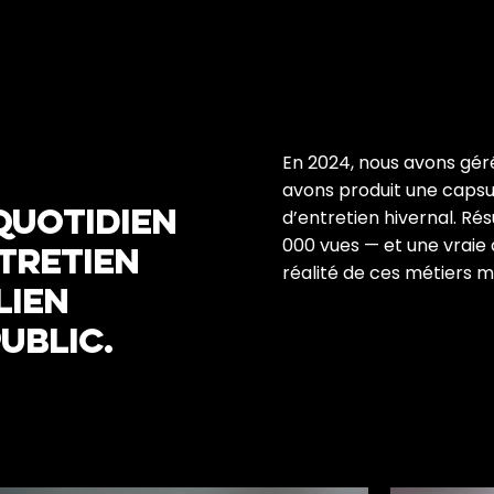
En 2024, nous avons géré
avons produit une capsul
quotidien
d’entretien hivernal. Ré
000 vues — et une vraie c
tretien
réalité de ces métiers 
lien
ublic.