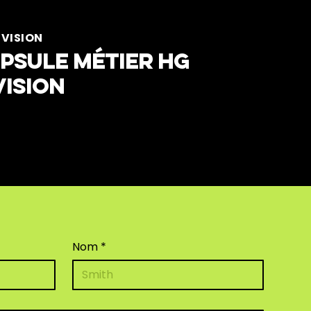
IVISION
psule métier HG
vision
Nom
*