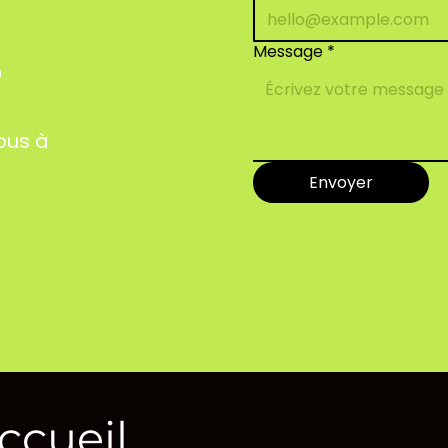
Message
*
?
ous à
Envoyer
ccueil