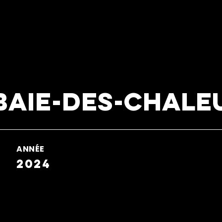
baie-des-chale
ANNÉE
2024